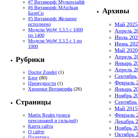
#7 Витаморф: Мультилайф
#6 Витаморф: МАрЗкая
Архивы
БалеСн
#5 Витаморф: Желание
Май 2025
исполнено
Модели WoW 3.3.5 с 1000
Апрель 2
по 1400
Июль 202
Модели WoW 3.3.5 с 1 по
Июнь 202
1000
Май 2020
Апрель 2
Рубрики
Январь 2
Апрель 2
Doctor Zonder
(1)
Сентябрь
Блог
(80)
Февраль 
Премудрости
(1)
Январь 2
Хроники Витаморфа
(26)
Ноябрь 2
Страницы
Сентябрь
Май 2015
Февраль 
Matrix Realm (поиск
персонажей и гильдий)
Декабрь 
Карта сайта
Ноябрь 2
О сайте
Октябрь 
Политика