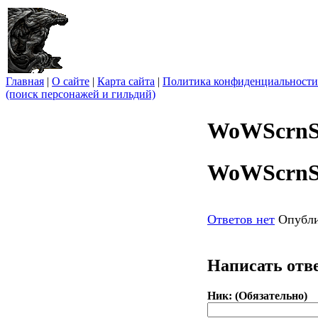
Главная
|
О сайте
|
Карта сайта
|
Политика конфиденциальности
(поиск персонажей и гильдий)
WoWScrnSh
WoWScrnSh
Ответов нет
Опубли
Написать отв
Ник: (Обязательно)