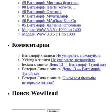
#9 Витаморф: Мистика-буистика
#8 Витаморф: Найти кого-то…
#8 Витаморф: Охотник
#7 Витаморф: Мультилайф
#6 Витаморф: МАрЗкая БалеСн
#5 Витаморф: Желание исполнено
Модели WoW 3.3.5 с 1000 по 1400
Модели WoW 3.3.5 с 1 по 1000
Комментарии
Витаморф
к записи
Не умирайте, пожалуйста
Xelsing
к записи
Не умирайте, пожалуйста
lexium
к записи
День 13 — Витаморф: Тупой кач
Ветеран Лича
к записи
День 13 — Витаморф:
Тупой кач
Ветеран Лича
к записи
О чем вам было-бы
интересно читать?
Поиск WowHead