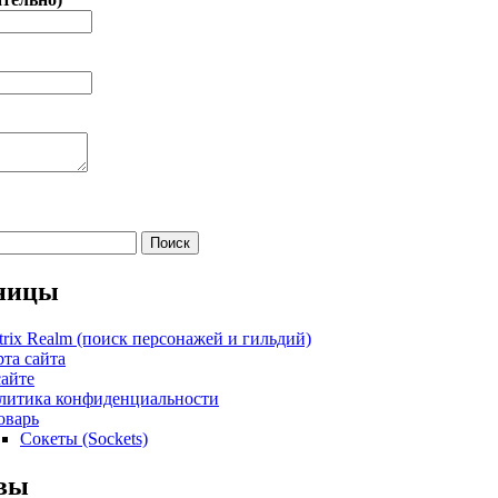
ницы
trix Realm (поиск персонажей и гильдий)
рта сайта
сайте
литика конфиденциальности
оварь
Сокеты (Sockets)
вы