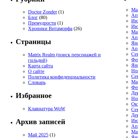
Ма
Doctor Zonder
(1)
Ап
Блог
(80)
Ию
Премудрости
(1)
Ию
Хроники Витаморфа
(26)
Ма
Ап
Страницы
Ян
Ап
Се
Matrix Realm (поиск персонажей и
Фе
гильдий)
Ян
Карта сайта
Но
О сайте
Се
Политика конфиденциальности
Ма
Словарь
Фе
Де
Избранное
Но
Ок
Клавиатура WoW
Се
Де
Архив записей
Ию
Ап
Ма
Май 2025
(1)
Ян