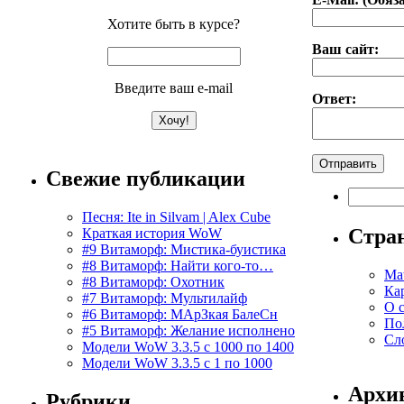
Хотите быть в курсе?
Ваш сайт:
Введите ваш e-mail
Ответ:
Свежие публикации
Найти:
Песня: Ite in Silvam | Alex Cube
Стра
Краткая история WoW
#9 Витаморф: Мистика-буистика
#8 Витаморф: Найти кого-то…
Ma
#8 Витаморф: Охотник
Ка
#7 Витаморф: Мультилайф
О 
#6 Витаморф: МАрЗкая БалеСн
По
#5 Витаморф: Желание исполнено
Сл
Модели WoW 3.3.5 с 1000 по 1400
Модели WoW 3.3.5 с 1 по 1000
Архи
Рубрики