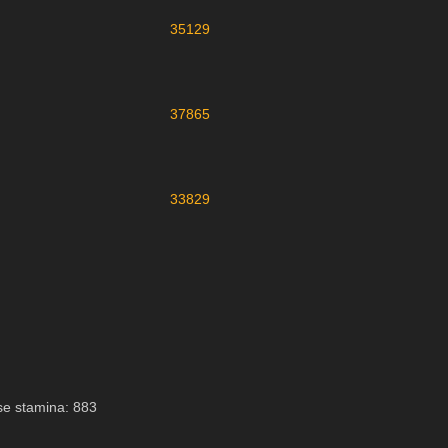
35129
37865
33829
se stamina: 883