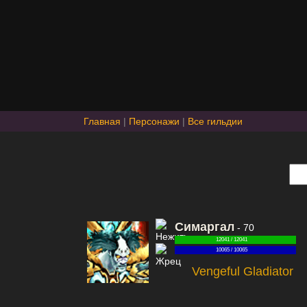
Главная
|
Персонажи
|
Все гильдии
Симаргал
- 70
12041 / 12041
10065 / 10065
Vengeful Gladiator