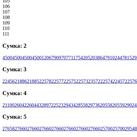
105
106
107
108
109
110
111
Сумка: 2
4500
4500
4500
4500
1206
7909
7077
11754
20520
3864
7910
24478
1529
Сумка: 3
22456
21886
21885
22578
22577
22575
22573
23572
22574
22457
22576
Сумка: 4
21100
26042
26044
32897
22523
29434
28558
29736
20558
20559
29024
Сумка: 5
27658
27660
27660
27660
27660
27660
27660
27660
25700
25700
29548