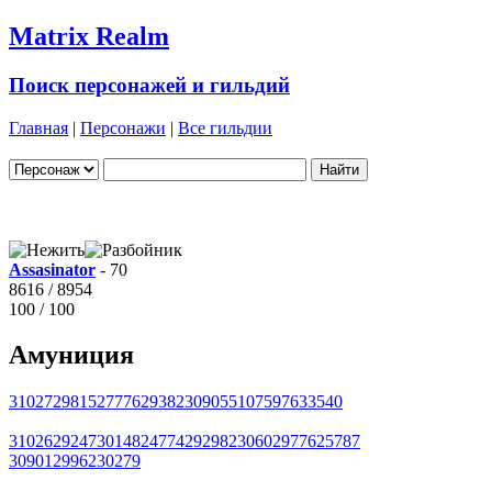
Matrix Realm
Поиск персонажей и гильдий
Главная
|
Персонажи
|
Все гильдии
Assasinator
- 70
8616 / 8954
100 / 100
Амуниция
31027
29815
27776
29382
30905
5107
5976
33540
31026
29247
30148
24774
29298
23060
29776
25787
30901
29962
30279