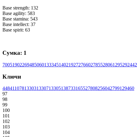
Base strength: 132
Base agility: 583
Base stamina: 543
Base intellect: 37
Base spirit: 63
Сумка: 1
7005
19022
6948
5060
13334
5140
21927
27660
27855
28061
29529
2442
Ключи
4484
11078
13303
13307
13305
13873
31655
27808
25604
27991
29460
97
98
99
100
101
102
103
104