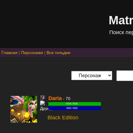
Mat
Поиск пе
Главная
|
Персонажи
|
Все гильдии
Daria
- 70
9724 / 9724
9350 / 9350
Black Edition