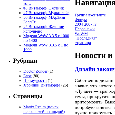
Навигация
то…
#8 Витаморф: Охотник
#7 Витаморф: Мультилайф
Группа вконтакте
#6 Витаморф: МАрЗкая
Форум
БалеСн
2004-2007 гг.
#5 Витаморф: Желание
Персонажи
исполнено
WoWM
Модели WoW 3.3.5 с 1000
"Последняя"
по 1400
страница
Модели WoW 3.3.5 с 1 по
1000
Новости и
Рубрики
Дизайн закон
Doctor Zonder
(1)
Блог
(80)
Собственно дизайн 
Премудрости
(1)
Хроники Витаморфа
(26)
значит, что нечего 
«Лучшее — враг хо
Страницы
темы, прикрутить п
притормозить. Вмес
попробую заняться 
Matrix Realm (поиск
персонажей и гильдий)
нужно прикрутить R