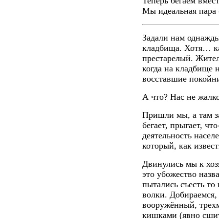
Теперь бегаем вмест
Мы идеальная пара 
Задали нам однажды
кладбища. Хотя… к
престарелый. Жител
когда на кладбище 
восставшие покойни
А что? Нас не жалко
Пришли мы, а там з
бегает, прыгает, ч
деятельность насел
который, как извест
Двинулись мы к хо
это убожество назва
пытались съесть то 
волки. Добираемся, 
вооружённый, трех
кишками (явно сшит