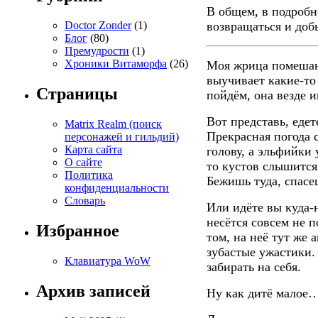
В общем, в подробн
возвращаться и добы
Doctor Zonder
(1)
Блог
(80)
Премудрости
(1)
Хроники Витаморфа
(26)
Моя жрица помешан
выучивает какие-то 
Страницы
пойдём, она везде 
Вот представь, едет
Matrix Realm (поиск
Прекрасная погода 
персонажей и гильдий)
Карта сайта
голову, а эльфийки 
О сайте
то кустов слышится
Политика
Бежишь туда, спасе
конфиденциальности
Словарь
Или идёте вы куда-н
несётся совсем не 
Избранное
том, на неё тут же 
зубастые ужастики.
Клавиатура WoW
забирать на себя.
Архив записей
Ну как дитё малое