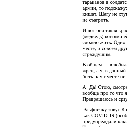
тараканов в солдатс
армии, то подскажу
кишат. Шагу не сту
не съагрить.
И вот она такая кра
(медведь) когтями 
сложно жить. Одно 
месте, и совсем дру
страждущим.
В общем — влюбился
жрец, а я, в данный
быть нам вместе не 
А! Да! Стою, смотр
вообще про то что я
Превращаюсь и срзу
Эльфиечку зовут Ко
как COVID-19 (особ
предупреждали каки