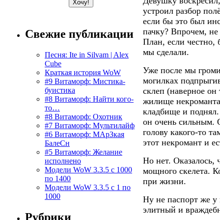
Девушку воскресил,
устроил разбор пол
если бы это был ин
пачку? Впрочем, не 
Свежие публикации
План, если честно, 
мы сделали.
Песня: Ite in Silvam | Alex
Cube
Уже после мы громи
Краткая история WoW
могилках подпрыги
#9 Витаморф: Мистика-
буистика
склеп (наверное он
#8 Витаморф: Найти кого-
жилище некроманта,
то…
кладбище и поднял.
#8 Витаморф: Охотник
он очень сильным. 
#7 Витаморф: Мультилайф
голову какого-то т
#6 Витаморф: МАрЗкая
этот некромант и е
БалеСн
#5 Витаморф: Желание
Но нет. Оказалось, 
исполнено
Модели WoW 3.3.5 с 1000
мощного скелета. К
по 1400
при жизни.
Модели WoW 3.3.5 с 1 по
1000
Ну не паспорт же у
элитный и враждеб
Рубрики