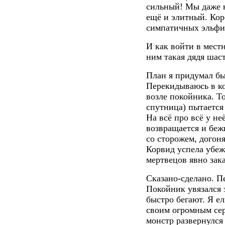
сильный! Мы даже н
ещё и элитный. Кор
симпатичных эльфи
И как войти в мест
ним такая дядя шас
План я придумал бы
Перекидываюсь в ко
возле покойника. То
спутница) пытается 
На всё про всё у не
возвращается и бежи
со сторожем, догон
Корвид успела убежа
мертвецов явно зак
Сказано-сделано. П
Покойник увязался 
быстро бегают. Я е
своим огромным сер
монстр развернулся