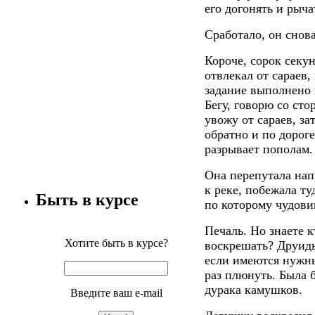
его догонять и рыча
Сработало, он снов
Короче, сорок секун
отвлекал от сараев,
задание выполнено и
Бегу, говорю со ст
увожу от сараев, за
обратно и по дорог
разрывает пополам.
Она перепутала нап
к реке, побежала ту
Быть в курсе
по которому чудови
Печаль. Но знаете к
Хотите быть в курсе?
воскрешать? Друиды
если имеются нужны
раз плюнуть. Была 
дурака камушков.
Введите ваш e-mail