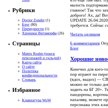
малость подтормажив
Рубрики
главное! Так что за
доброго! Ах, да! В
UPDATE 26.04.2020:
Doctor Zonder
(1)
Блог
(80)
требуется. Сейчас с
Премудрости
(1)
Хроники Витаморфа
(26)
Читать целиком
Страницы
6 комментариев
Опу
Блог
Matrix Realm (поиск
Хорошие ново
персонажей и гильдий)
Карта сайта
О сайте
Конечно для кого-то
Политика
пор играют на пират
конфиденциальности
(вдох, выдох) — С
Словарь
можно не только док
Избранное
ходить на БГ 20+. 
пандорены, воргены
нахаляву, можете п
Клавиатура WoW
персонажа этих кла