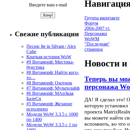
Навигация
Введите ваш e-mail
Группа вконтакте
Форум
2004-2007 гг.
Свежие публикации
Персонажи
WoWM
"Последняя"
Песня: Ite in Silvam | Alex
страница
Cube
Краткая история WoW
Новости и
#9 Витаморф: Мистика-
буистика
#8 Витаморф: Найти кого-
то…
Теперь вы мож
#8 Витаморф: Охотник
персонажа 
#7 Витаморф: Мультилайф
#6 Витаморф: МАрЗкая
БалеСн
ДА! Я сделал это! 
#5 Витаморф: Желание
которую установил 
исполнено
проекта MatrixRealm
Модели WoW 3.3.5 с 1000
вы можете найти св
по 1400
вспомнить, во что о
Модели WoW 3.3.5 с 1 по
кто еще там был. Ну
1000