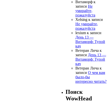
Витаморф
к
записи
Не
умирайте,
пожалуйста
Xelsing
к записи
Не умирайте,
пожалуйста
lexium
к записи
День 13 —
Витаморф: Тупой
кач
Ветеран Лича
к
записи
День 13 —
Витаморф: Тупой
кач
Ветеран Лича
к
записи
О чем вам
было-бы
интересно читать?
Поиск
WowHead