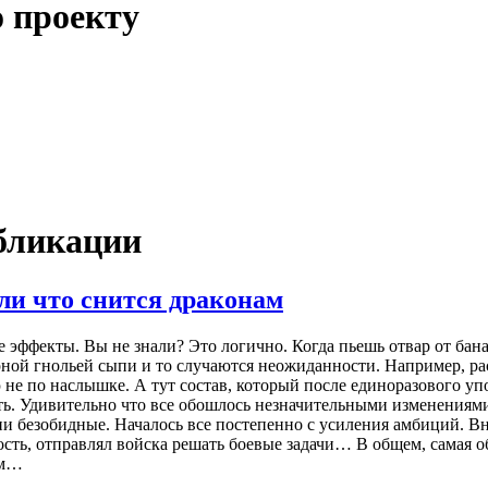
 проекту
бликации
или что снится драконам
 эффекты. Вы не знали? Это логично. Когда пьешь отвар от бан
рной гнольей сыпи и то случаются неожиданности. Например, рас
 не по наслышке. А тут состав, который после единоразового уп
ь. Удивительно что все обошлось незначительными изменениями 
ни безобидные. Началось все постепенно с усиления амбиций. Вн
сть, отправлял войска решать боевые задачи… В общем, самая о
ем…