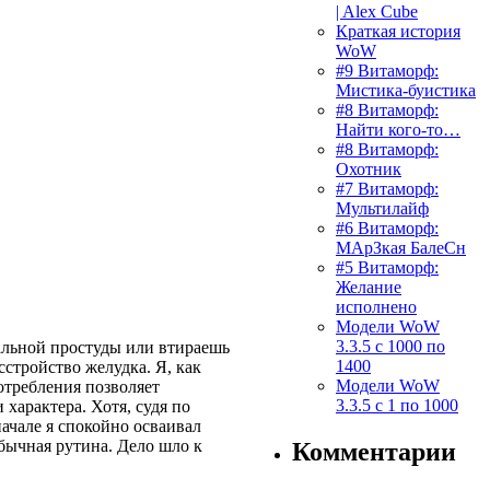
| Alex Cube
Краткая история
WoW
#9 Витаморф:
Мистика-буистика
#8 Витаморф:
Найти кого-то…
#8 Витаморф:
Охотник
#7 Витаморф:
Мультилайф
#6 Витаморф:
МАрЗкая БалеСн
#5 Витаморф:
Желание
исполнено
Модели WoW
3.3.5 с 1000 по
альной простуды или втираешь
1400
стройство желудка. Я, как
Модели WoW
отребления позволяет
3.3.5 с 1 по 1000
характера. Хотя, судя по
ачале я спокойно осваивал
бычная рутина. Дело шло к
Комментарии