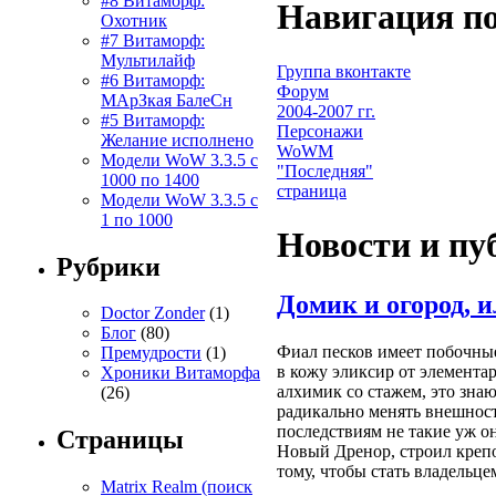
#8 Витаморф:
Навигация по
Охотник
#7 Витаморф:
Мультилайф
Группа вконтакте
#6 Витаморф:
Форум
МАрЗкая БалеСн
2004-2007 гг.
#5 Витаморф:
Персонажи
Желание исполнено
WoWM
Модели WoW 3.3.5 с
"Последняя"
1000 по 1400
страница
Модели WoW 3.3.5 с
1 по 1000
Новости и пу
Рубрики
Домик и огород, 
Doctor Zonder
(1)
Блог
(80)
Фиал песков имеет побочные
Премудрости
(1)
в кожу эликсир от элемента
Хроники Витаморфа
алхимик со стажем, это знаю
(26)
радикально менять внешност
последствиям не такие уж о
Страницы
Новый Дренор, строил крепо
тому, чтобы стать владельц
Matrix Realm (поиск