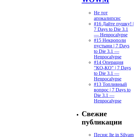
Не тот
апокалипсис
#16 Дайте пушку! |
7 Days to Die 3.1
— Henpocalypse
#15 Некрополи
пустыни | 7 Days
to Die 3.1 —
Henpocalypse
#14 Операция
"КО-КО" | 7 Days
to Die 3.1 —
Henpocalypse
#13 Топливный
вопрос | 7 Days to
Die 3.1 —
Henpocalypse
Свежие
публикации
Песня: Ite in Silvam