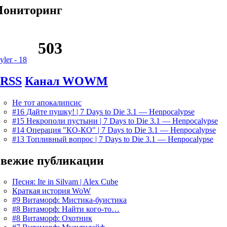
ониторинг
yler -
18
Канал WOWM
Не тот апокалипсис
#16 Дайте пушку! | 7 Days to Die 3.1 — Henpocalypse
#15 Некрополи пустыни | 7 Days to Die 3.1 — Henpocalypse
#14 Операция "КО-КО" | 7 Days to Die 3.1 — Henpocalypse
#13 Топливный вопрос | 7 Days to Die 3.1 — Henpocalypse
вежие публикации
Песня: Ite in Silvam | Alex Cube
Краткая история WoW
#9 Витаморф: Мистика-буистика
#8 Витаморф: Найти кого-то…
#8 Витаморф: Охотник