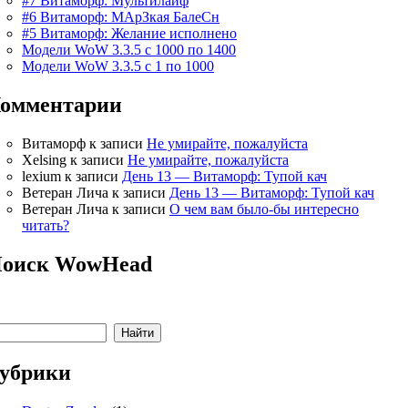
#7 Витаморф: Мультилайф
#6 Витаморф: МАрЗкая БалеСн
#5 Витаморф: Желание исполнено
Модели WoW 3.3.5 с 1000 по 1400
Модели WoW 3.3.5 с 1 по 1000
омментарии
Витаморф
к записи
Не умирайте, пожалуйста
Xelsing
к записи
Не умирайте, пожалуйста
lexium
к записи
День 13 — Витаморф: Тупой кач
Ветеран Лича
к записи
День 13 — Витаморф: Тупой кач
Ветеран Лича
к записи
О чем вам было-бы интересно
читать?
оиск WowHead
убрики