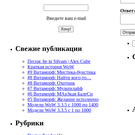
Ответ:
Введите ваш e-mail
Н
Свежие публикации
Песня: Ite in Silvam | Alex Cube
Краткая история WoW
#9 Витаморф: Мистика-буистика
#8 Витаморф: Найти кого-то…
#8 Витаморф: Охотник
#7 Витаморф: Мультилайф
#6 Витаморф: МАрЗкая БалеСн
#5 Витаморф: Желание исполнено
Модели WoW 3.3.5 с 1000 по 1400
Модели WoW 3.3.5 с 1 по 1000
Рубрики