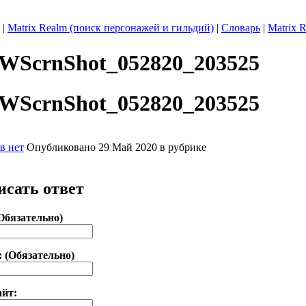
|
Matrix Realm (поиск персонажей и гильдий)
|
Словарь
|
Matrix 
WScrnShot_052820_203525
WScrnShot_052820_203525
в нет
Опубликовано 29 Май 2020 в рубрике
исать ответ
Обязательно)
: (Обязательно)
айт: