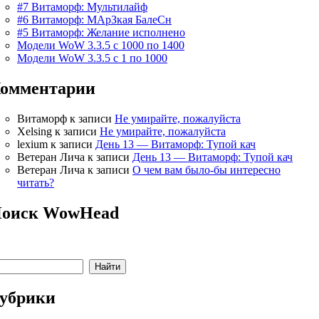
#7 Витаморф: Мультилайф
#6 Витаморф: МАрЗкая БалеСн
#5 Витаморф: Желание исполнено
Модели WoW 3.3.5 с 1000 по 1400
Модели WoW 3.3.5 с 1 по 1000
омментарии
Витаморф
к записи
Не умирайте, пожалуйста
Xelsing
к записи
Не умирайте, пожалуйста
lexium
к записи
День 13 — Витаморф: Тупой кач
Ветеран Лича
к записи
День 13 — Витаморф: Тупой кач
Ветеран Лича
к записи
О чем вам было-бы интересно
читать?
оиск WowHead
убрики