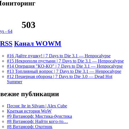
ониторинг
ys -
64
Канал WOWM
#16 Дайте пушку! | 7 Days to Die 3.1 — Henpocalypse
#15 Некрополи пустыни | 7 Days to Die 3.1 — Henpocalypse
#14 Операция "КО-КО" | 7 Days to Die 3.1 — Henpocalypse
#13 Топливный вопрос | 7 Days to Die 3.1 — Henpocalypse
#12 Пещерная оборона | 7 Days to Die 3.0 — Dead Hot
Summer
вежие публикации
Песня: Ite in Silvam | Alex Cube
Краткая история WoW
#9 Витаморф: Мистика-буистика
#8 Витаморф: Найти кого-то…
#8 Витаморф: Охотник