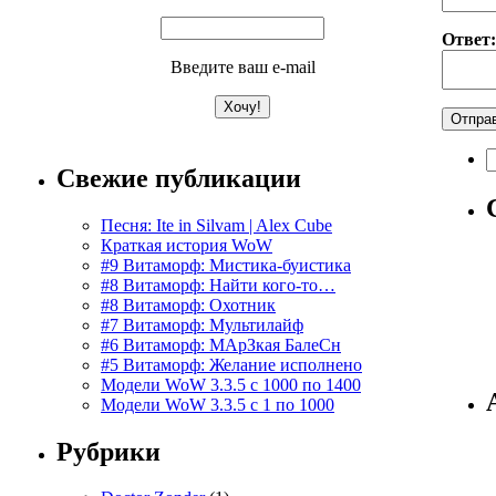
Ответ:
Введите ваш e-mail
Н
Свежие публикации
Песня: Ite in Silvam | Alex Cube
Краткая история WoW
#9 Витаморф: Мистика-буистика
#8 Витаморф: Найти кого-то…
#8 Витаморф: Охотник
#7 Витаморф: Мультилайф
#6 Витаморф: МАрЗкая БалеСн
#5 Витаморф: Желание исполнено
Модели WoW 3.3.5 с 1000 по 1400
Модели WoW 3.3.5 с 1 по 1000
Рубрики